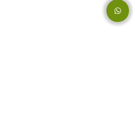
منتجات الإكسير
iş
منتجات ريناكس
fy