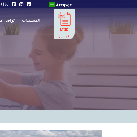
طاقة
Arapça
Türkçe
المستندات
تَواصل مَعَ
English
Rusça
Etap
فهرس
Arapça