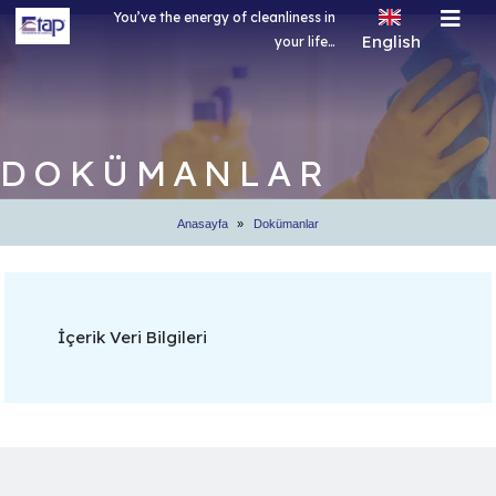
You’ve the energy of cleanliness in
English
your life…
Türkçe
English
Rusça
DOKÜMANLAR
Arapça
Anasayfa
Dokümanlar
İçerik Veri Bilgileri