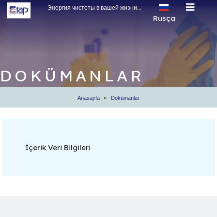
Энергия чистоты в вашей жизни...
Rusça
Türkçe
English
Rusça
DOKÜMANLAR
Arapça
Anasayfa
Dokümanlar
İçerik Veri Bilgileri