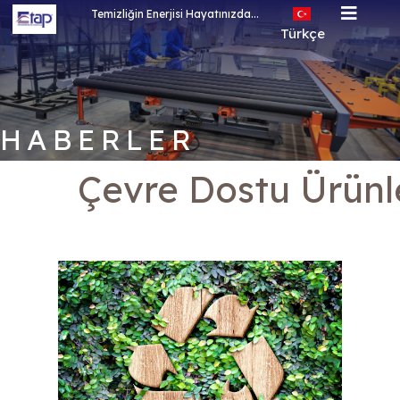
Temizliğin Enerjisi Hayatınızda...
Türkçe
Türkçe
English
Rusça
HABERLER
Arapça
Çevre Dostu Ürünl