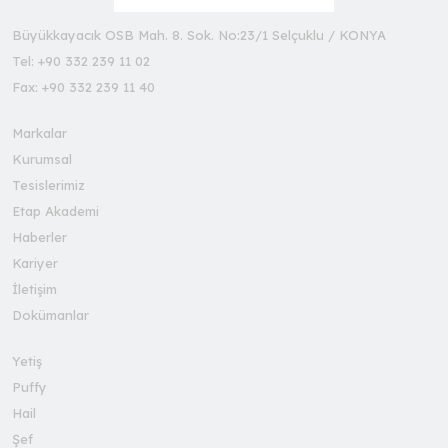
Büyükkayacık OSB Mah. 8. Sok. No:23/1 Selçuklu / KONYA
Tel: +90 332 239 11 02
Fax: +90 332 239 11 40
Markalar
Kurumsal
Tesislerimiz
Etap Akademi
Haberler
Kariyer
İletişim
Dokümanlar
Yetiş
Puffy
Hail
Şef